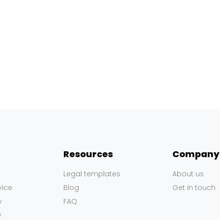
Resources
Company
Legal templates
About us
vice
Blog
Get in touch
y
FAQ
y