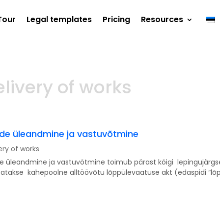
Tour
Legal templates
Pricing
Resources
livery of works
de üleandmine ja vastuvõtmine
ery of works
 üleandmine ja vastuvõtmine toimub pärast kõigi lepingujärgse
atakse kahepoolne alltöövõtu lõppülevaatuse akt (edaspidi “lõp