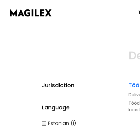
De
Jurisdiction
Töö
Deliv
Tööde
Language
koost
Estonian
(1)