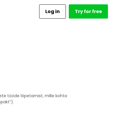
Log in
Try for free
te tööde lõpetamist, mille kohta
pakt”).