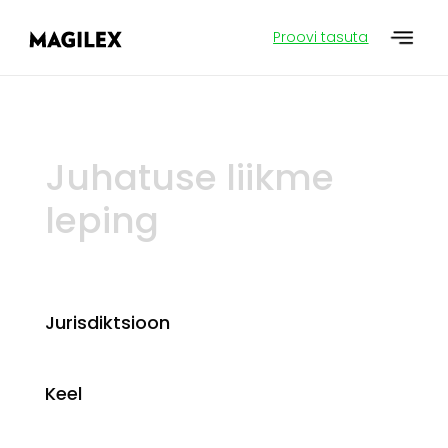
Proovi tasuta
Juhatuse liikme
leping
Jurisdiktsioon
Keel